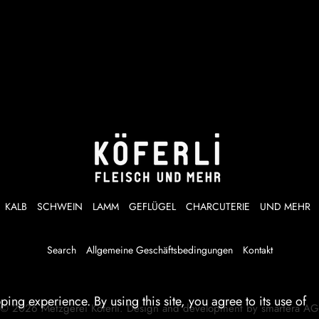
KALB
SCHWEIN
LAMM
GEFLÜGEL
CHARCUTERIE
UND MEHR
Search
Allgemeine Geschäftsbedingungen
Kontakt
ng experience. By using this site, you agree to its use of
© 2026
Metzgerei Köferli
.
Design and development by
smartera AG